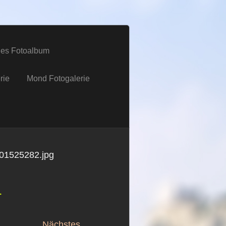
es Fotoalbum
rie
Mond Fotogalerie
1525282.jpg
a
Nächstes