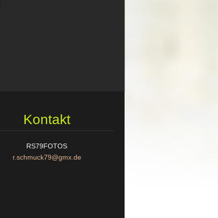
Kontakt
RS79FOTOS
r.schmuc
k79@gmx.
de