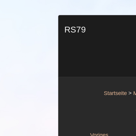
RS79
Startseite
>
M
Voriges